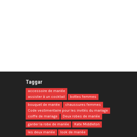
Taggar
accessoire de mariée
assister à un cocktail
bottes femmes
bouquet de mariée
chaussures femmes
Code vestimentaire pour les invités du mariage
coiffe de mariage
Deux robes de mariée
garder la robe de mariée
Kate Middleton
les deux mariée
look de mariée