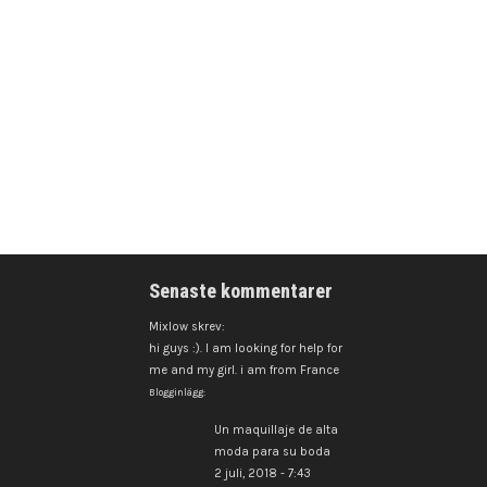
Senaste kommentarer
Mixlow skrev:
hi guys :). I am looking for help for
me and my girl. i am from France
Blogginlägg:
Un maquillaje de alta
moda para su boda
2 juli, 2018 - 7:43