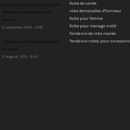
Robe de soirée
Les meilleurs looks épurés de Kate
robe demoiselles d'honneur
Middleton inspirent des invités
Robe pour femme
parfaits
Robe pour mariage invité
2 september, 2021 - 2:08
Tendance de robe mariée
Tendance robes pour occasions
Conseils pour l'achat de votre robe
de mariée
31 augusti, 2021 - 9:19