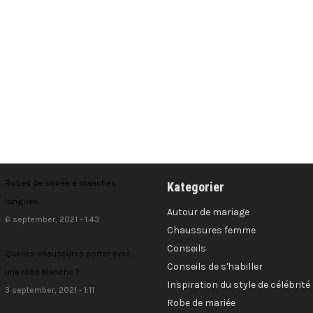
Robes de soirée à manches
Kategorier
longues
Autour de mariage
6 september, 2021 - 1:43
Chaussures femme
Conseils
Quelles chaussures porter avec
Conseils de s'habiller
une robe blanche ?
Inspiration du style de célébrité
3 september, 2021 - 1:11
Robe de mariée