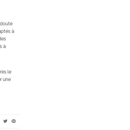
 doute
aptés à
des
s à
rès le
er une