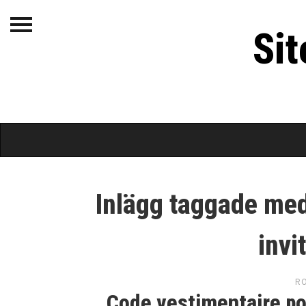
Site de robe pour
Si
femme
Inlägg taggade med
invi
RO
Code vestimentaire pou