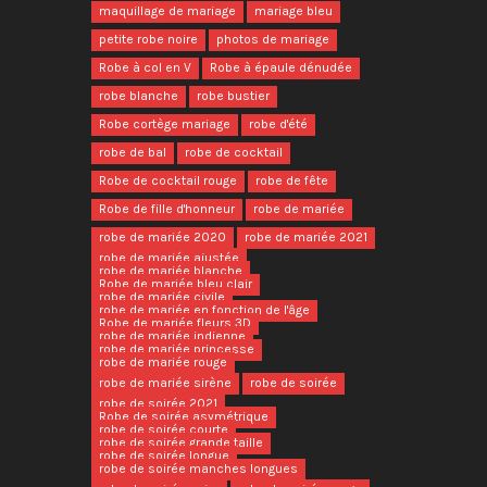
maquillage de mariage
mariage bleu
petite robe noire
photos de mariage
Robe à col en V
Robe à épaule dénudée
robe blanche
robe bustier
Robe cortège mariage
robe d'été
robe de bal
robe de cocktail
Robe de cocktail rouge
robe de fête
Robe de fille d'honneur
robe de mariée
robe de mariée 2020
robe de mariée 2021
robe de mariée ajustée
robe de mariée blanche
Robe de mariée bleu clair
robe de mariée civile
robe de mariée en fonction de l'âge
Robe de mariée fleurs 3D
robe de mariée indienne
robe de mariée princesse
robe de mariée rouge
robe de mariée sirène
robe de soirée
robe de soirée 2021
Robe de soirée asymétrique
robe de soirée courte
robe de soirée grande taille
robe de soirée longue
robe de soirée manches longues