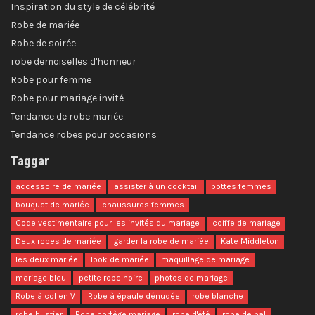
Inspiration du style de célébrité
Robe de mariée
Robe de soirée
robe demoiselles d'honneur
Robe pour femme
Robe pour mariage invité
Tendance de robe mariée
Tendance robes pour occasions
Taggar
accessoire de mariée
assister à un cocktail
bottes femmes
bouquet de mariée
chaussures femmes
Code vestimentaire pour les invités du mariage
coiffe de mariage
Deux robes de mariée
garder la robe de mariée
Kate Middleton
les deux mariée
look de mariée
maquillage de mariage
mariage bleu
petite robe noire
photos de mariage
Robe à col en V
Robe à épaule dénudée
robe blanche
robe bustier
Robe cortège mariage
robe d'été
robe de bal