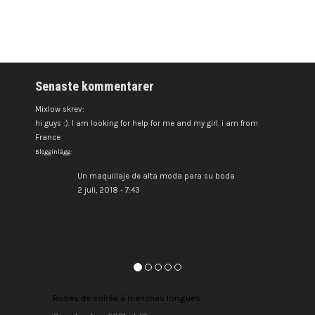
Senaste kommentarer
Mixlow skrev:
hi guys :). I am looking for help for me and my girl. i am from
France
Blogginlägg:
Un maquillaje de alta moda para su boda
2 juli, 2018 - 7:43
Robes de soirée à manches longues