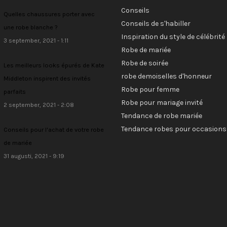
Conseils
Quelles chaussures porter avec
Conseils de s'habiller
une robe blanche ?
Inspiration du style de célébrité
3 september, 2021 - 1:11
Robe de mariée
Robe de soirée
Les meilleurs looks épurés de Kate
robe demoiselles d'honneur
Middleton inspirent des invités
Robe pour femme
parfaits
Robe pour mariage invité
2 september, 2021 - 2:08
Tendance de robe mariée
Tendance robes pour occasions
Conseils pour l'achat de votre robe
de mariée
31 augusti, 2021 - 9:19