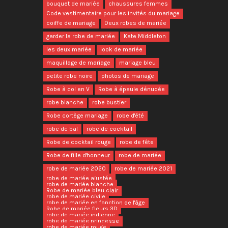
bouquet de mariée
chaussures femmes
Code vestimentaire pour les invités du mariage
coiffe de mariage
Deux robes de mariée
garder la robe de mariée
Kate Middleton
les deux mariée
look de mariée
maquillage de mariage
mariage bleu
petite robe noire
photos de mariage
Robe à col en V
Robe à épaule dénudée
robe blanche
robe bustier
Robe cortège mariage
robe d'été
robe de bal
robe de cocktail
Robe de cocktail rouge
robe de fête
Robe de fille d'honneur
robe de mariée
robe de mariée 2020
robe de mariée 2021
robe de mariée ajustée
robe de mariée blanche
Robe de mariée bleu clair
robe de mariée civile
robe de mariée en fonction de l'âge
Robe de mariée fleurs 3D
robe de mariée indienne
robe de mariée princesse
robe de mariée rouge