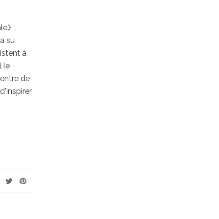
ale》.
 a su
istent à
 le
centre de
'inspirer