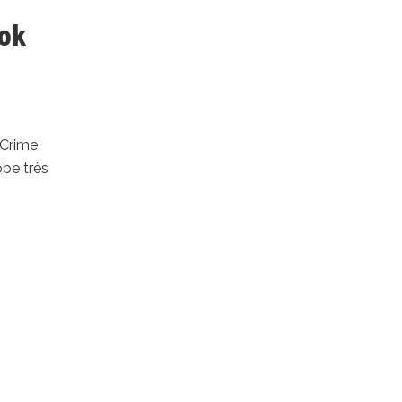
ook
 Crime
obe très