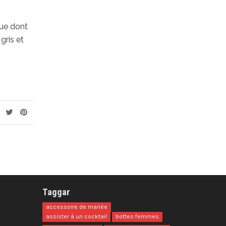
que dont
gris et
Taggar
accessoire de mariée
assister à un cocktail
bottes femmes