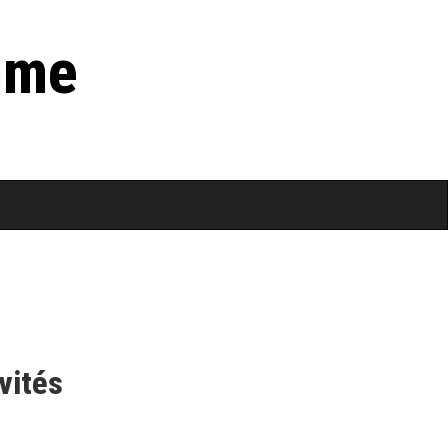
mme
vités