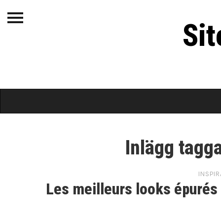
Site de robe pour
Si
femme
Inlägg tagg
INSPIR
Les meilleurs looks épurés 